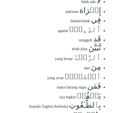
لَآ
tidak ada
إِكۡرَاهَ
paksaan
فِي
dalam/untuk
ٱلدِّينِۖ
agama
قَد
sungguh
تَّبَيَّنَ
telah jelas
ٱلرُّشۡدُ
yang benar
مِنَ
dari
ٱلۡغَيِّۚ
yang sesat
فَمَن
maka barang siapa
يَكۡفُرۡ
(ia) ingkar
بِٱلطَّـٰغُوتِ
kepada Taghut (berhala)