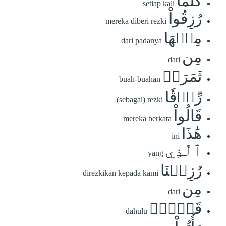
كُلَّمَا
setiap kali
رُزِقُواْ
mereka diberi rezki
مِنۡهَا
dari padanya
مِن
dari
ثَمَرَةٖ
buah-buahan
رِّزۡقٗا
(sebagai) rezki
قَالُواْ
mereka berkata
هَٰذَا
ini
ٱلَّذِي
yang
رُزِقۡنَا
direzkikan kepada kami
مِن
dari
قَبۡلُۖ
dahulu