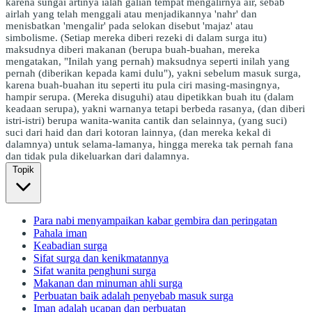
karena sungai artinya ialah galian tempat mengalirnya air, sebab
airlah yang telah menggali atau menjadikannya 'nahr' dan
menisbatkan 'mengalir' pada selokan disebut 'majaz' atau
simbolisme. (Setiap mereka diberi rezeki di dalam surga itu)
maksudnya diberi makanan (berupa buah-buahan, mereka
mengatakan, "Inilah yang pernah) maksudnya seperti inilah yang
pernah (diberikan kepada kami dulu"), yakni sebelum masuk surga,
karena buah-buahan itu seperti itu pula ciri masing-masingnya,
hampir serupa. (Mereka disuguhi) atau dipetikkan buah itu (dalam
keadaan serupa), yakni warnanya tetapi berbeda rasanya, (dan diberi
istri-istri) berupa wanita-wanita cantik dan selainnya, (yang suci)
suci dari haid dan dari kotoran lainnya, (dan mereka kekal di
dalamnya) untuk selama-lamanya, hingga mereka tak pernah fana
dan tidak pula dikeluarkan dari dalamnya.
Topik
Para nabi menyampaikan kabar gembira dan peringatan
Pahala iman
Keabadian surga
Sifat surga dan kenikmatannya
Sifat wanita penghuni surga
Makanan dan minuman ahli surga
Perbuatan baik adalah penyebab masuk surga
Iman adalah ucapan dan perbuatan