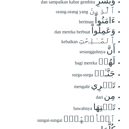
وَبَشِّرِ
dan sampaikan kabar gembira
ٱلَّذِينَ
orang-orang yang
ءَامَنُواْ
beriman
وَعَمِلُواْ
dan mereka berbuat
ٱلصَّـٰلِحَٰتِ
kebaikan
أَنَّ
sesungguhnya
لَهُمۡ
bagi mereka
جَنَّـٰتٖ
surga-surga
تَجۡرِي
mengalir
مِن
dari
تَحۡتِهَا
bawahnya
ٱلۡأَنۡهَٰرُۖ
sungai-sungai