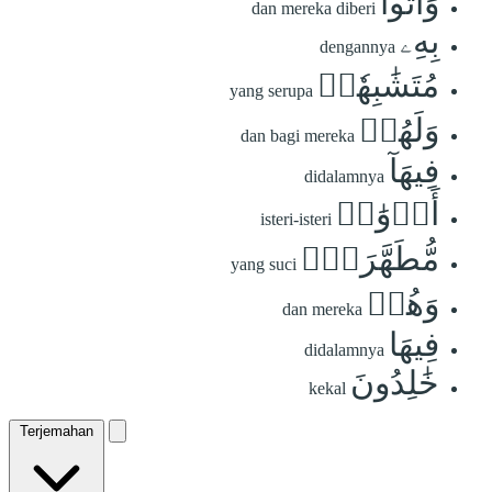
وَأُتُواْ
dan mereka diberi
بِهِۦ
dengannya
مُتَشَٰبِهٗاۖ
yang serupa
وَلَهُمۡ
dan bagi mereka
فِيهَآ
didalamnya
أَزۡوَٰجٞ
isteri-isteri
مُّطَهَّرَةٞۖ
yang suci
وَهُمۡ
dan mereka
فِيهَا
didalamnya
خَٰلِدُونَ
kekal
Terjemahan