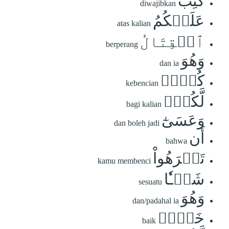
كُتِبَ
diwajibkan
عَلَيۡكُمُ
atas kalian
ٱلۡقِتَالُ
berperang
وَهُوَ
dan ia
كُرۡهٞ
kebencian
لَّكُمۡۖ
bagi kalian
وَعَسَىٰٓ
dan boleh jadi
أَن
bahwa
تَكۡرَهُواْ
kamu membenci
شَيۡـٔٗا
sesuatu
وَهُوَ
dan/padahal ia
خَيۡرٞ
baik