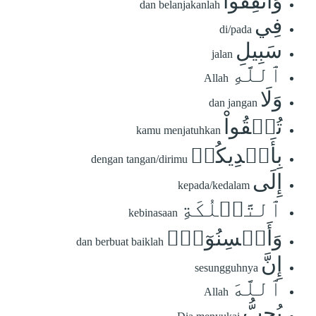
وَأَنفِقُواْ
dan belanjakanlah
فِي
di/pada
سَبِيلِ
jalan
ٱللَّهِ
Allah
وَلَا
dan jangan
تُلۡقُواْ
kamu menjatuhkan
بِأَيۡدِيكُمۡ
dengan tangan/dirimu
إِلَى
kepada/kedalam
ٱلتَّهۡلُكَةِ
kebinasaan
وَأَحۡسِنُوٓاْۚ
dan berbuat baiklah
إِنَّ
sesungguhnya
ٱللَّهَ
Allah
يُحِبُّ