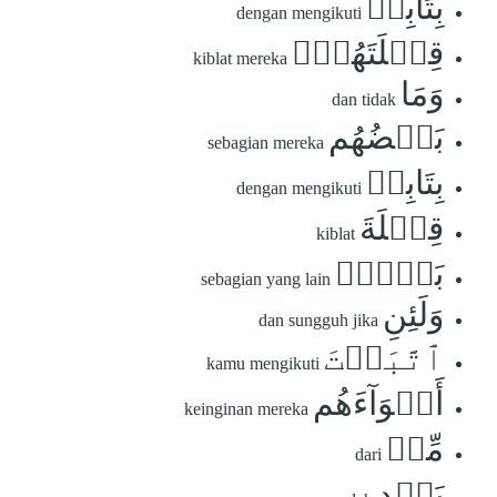
بِتَابِعٖ
dengan mengikuti
قِبۡلَتَهُمۡۚ
kiblat mereka
وَمَا
dan tidak
بَعۡضُهُم
sebagian mereka
بِتَابِعٖ
dengan mengikuti
قِبۡلَةَ
kiblat
بَعۡضٖۚ
sebagian yang lain
وَلَئِنِ
dan sungguh jika
ٱتَّبَعۡتَ
kamu mengikuti
أَهۡوَآءَهُم
keinginan mereka
مِّنۢ
dari
بَعۡدِ