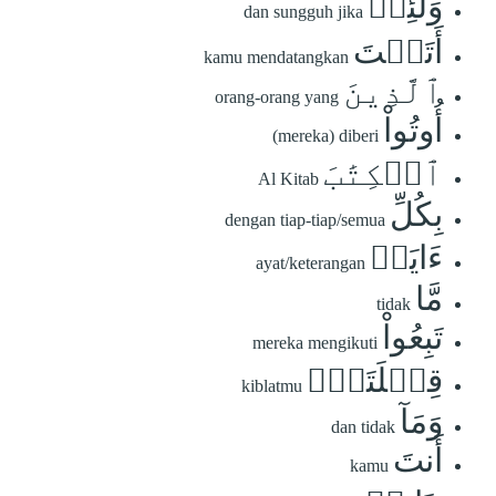
وَلَئِنۡ
dan sungguh jika
أَتَيۡتَ
kamu mendatangkan
ٱلَّذِينَ
orang-orang yang
أُوتُواْ
(mereka) diberi
ٱلۡكِتَٰبَ
Al Kitab
بِكُلِّ
dengan tiap-tiap/semua
ءَايَةٖ
ayat/keterangan
مَّا
tidak
تَبِعُواْ
mereka mengikuti
قِبۡلَتَكَۚ
kiblatmu
وَمَآ
dan tidak
أَنتَ
kamu