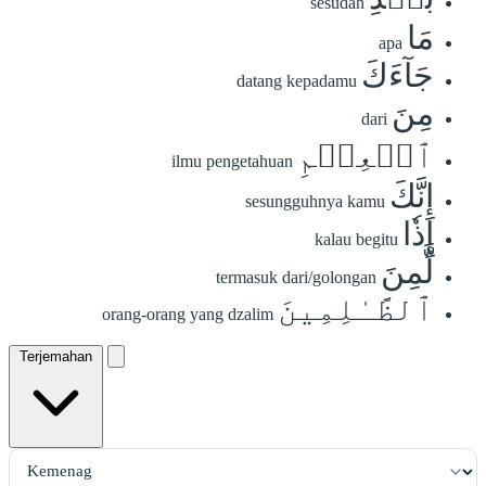
sesudah
مَا
apa
جَآءَكَ
datang kepadamu
مِنَ
dari
ٱلۡعِلۡمِ
ilmu pengetahuan
إِنَّكَ
sesungguhnya kamu
إِذٗا
kalau begitu
لَّمِنَ
termasuk dari/golongan
ٱلظَّـٰلِمِينَ
orang-orang yang dzalim
Terjemahan