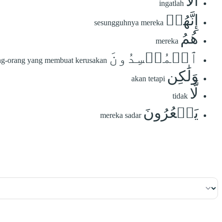
أَلَآ
ingatlah
إِنَّهُمۡ
sesungguhnya mereka
هُمُ
mereka
ٱلۡمُفۡسِدُونَ
ng-orang yang membuat kerusakan
وَلَٰكِن
akan tetapi
لَّا
tidak
يَشۡعُرُونَ
mereka sadar