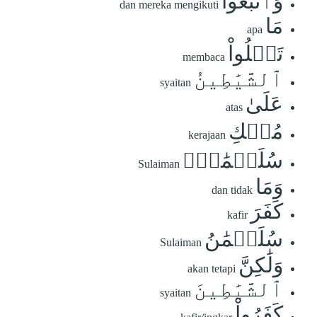
وَٱتَّبَعُواْ
dan mereka mengikuti
مَا
apa
تَتۡلُواْ
membaca
ٱلشَّيَٰطِينُ
syaitan
عَلَىٰ
atas
مُلۡكِ
kerajaan
سُلَيۡمَٰنَۖ
Sulaiman
وَمَا
dan tidak
كَفَرَ
kafir
سُلَيۡمَٰنُ
Sulaiman
وَلَٰكِنَّ
akan tetapi
ٱلشَّيَٰطِينَ
syaitan
كَفَرُواْ