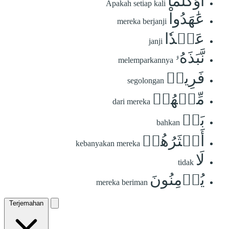
أَوَكُلَّمَا
Apakah setiap kali
عَٰهَدُواْ
mereka berjanji
عَهۡدٗا
janji
نَّبَذَهُۥ
melemparkannya
فَرِيقٞ
segolongan
مِّنۡهُمۚ
dari mereka
بَلۡ
bahkan
أَكۡثَرُهُمۡ
kebanyakan mereka
لَا
tidak
يُؤۡمِنُونَ
mereka beriman
Terjemahan