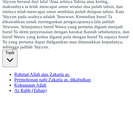
'itiyyan berasal dari lafal 'Ataa artinya Yabisa atau kering,
maksudnya ia telah mencapai umur seratus dua puluh tahun, dan
istrinya telah mencapai umur sembilan puluh delapan tahun. Kata
'Itiyyun pada asalnya adalah 'Ituwwun. Kemudian huruf Ta
dikasrahkan untuk meringankan pengucapannya lalu jadilah
'Itiwwun. Selanjutnya huruf Wawu yang pertama diganti menjadi
huruf Ya demi penyesuaian dengan harakat Kasrah sebelumnya, dan
huruf Wawu yang kedua diganti pula dengan huruf Ya supaya huruf
Ya yang pertama dapat diidgamkan atau dimasukkan kepadanya,
sehingga jadilah 'Itiyyun.
Topik
Rahmat Allah atas Zakaria as.
Permohonan nabi Zakaria as. dikabulkan
Kekuasaan Allah
Ar Rabb (Tuhan)