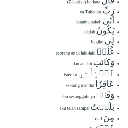
قَالَ
(Zakariya) berkata
رَبِّ
ya Tuhanku
أَنَّىٰ
bagaimanakah
يَكُونُ
adalah
لِي
bagiku
غُلَٰمٞ
seorang anak laki-laki
وَكَانَتِ
dan adalah
ٱمۡرَأَتِي
isteriku
عَاقِرٗا
seorang mandul
وَقَدۡ
dan sesungguhnya
بَلَغۡتُ
aku telah sampai
مِنَ
dari