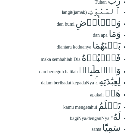
رَّبُّ
Tuhan
ٱلسَّمَٰوَٰتِ
langit(jamak)
وَٱلۡأَرۡضِ
dan bumi
وَمَا
dan apa
بَيۡنَهُمَا
diantara keduanya
فَٱعۡبُدۡهُ
maka sembahlah Dia
وَٱصۡطَبِرۡ
dan berteguh hatilah
لِعِبَٰدَتِهِۦۚ
dalam beribadat kepadaNya
هَلۡ
apakah
تَعۡلَمُ
kamu mengetahui
لَهُۥ
bagiNya/denganNya
سَمِيّٗا
sama