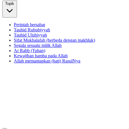
Topik
Perintah bersabar
Tauhid Rububiyyah
Tauhid Uluhiyyah
Sifat Mukhalafah (berbeda dengan makhluk)
Segala sesuatu milik Allah
Ar Rabb (Tuhan)
Kewajiban hamba pada Allah
Allah memantapkan (hati) RasulNya