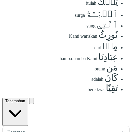
تِلۡكَ
itulah
ٱلۡجَنَّةُ
surga
ٱلَّتِي
yang
نُورِثُ
Kami wariskan
مِنۡ
dari
عِبَادِنَا
hamba-hamba Kami
مَن
orang
كَانَ
adalah
تَقِيّٗا
bertakwa
Terjemahan