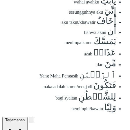
يَٰٓأَبَتِ
wahai ayahku
إِنِّيٓ
sesungguhnya aku
أَخَافُ
aku takut/khawatir
أَن
bahwa akan
يَمَسَّكَ
menimpa kamu
عَذَابٞ
azab
مِّنَ
dari
ٱلرَّحۡمَٰنِ
Yang Maha Pengasih
فَتَكُونَ
maka adalah kamu/menjadi
لِلشَّيۡطَٰنِ
bagi syaitan
وَلِيّٗا
pemimpin/kawan
Terjemahan