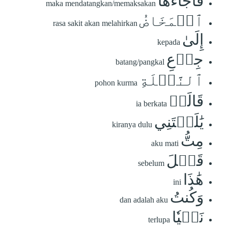
فَأَجَآءَهَا
maka mendatangkan/memaksakan
ٱلۡمَخَاضُ
rasa sakit akan melahirkan
إِلَىٰ
kepada
جِذۡعِ
batang/pangkal
ٱلنَّخۡلَةِ
pohon kurma
قَالَتۡ
ia berkata
يَٰلَيۡتَنِي
kiranya dulu
مِتُّ
aku mati
قَبۡلَ
sebelum
هَٰذَا
ini
وَكُنتُ
dan adalah aku
نَسۡيٗا
terlupa