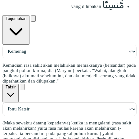
مَّنسِيّٗا
yang dilupakan
Terjemahan
Kemudian rasa sakit akan melahirkan memaksanya (bersandar) pada
pangkal pohon kurma, dia (Maryam) berkata, "Wahai, alangkah
(baiknya) aku mati sebelum ini, dan aku menjadi seorang yang tidak
diperhatikan dan dilupakan."
Tafsir
(Maka sewaktu datang kepadanya) ketika ia mengalami (rasa sakit
akan melahirkan) yaitu rasa mulas karena akan melahirkan (-
terpaksa ia bersandar- pada pangkal pohon kurma) yakni
menyandarkan diri padanya, lalu ia melahirkan. Perlu diketahui