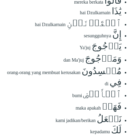
قَالُواْ
mereka berkata
يَٰذَا
hai Dzulkarnain
ٱلۡقَرۡنَيۡنِ
hai Dzulkarnain
إِنَّ
sesungguhnya
يَأۡجُوجَ
Ya'juj
وَمَأۡجُوجَ
dan Ma'juj
مُفۡسِدُونَ
orang-orang yang membuat kerusakan
فِي
di
ٱلۡأَرۡضِ
bumi
فَهَلۡ
maka apakah
نَجۡعَلُ
kami jadikan/berikan
لَكَ
kepadamu