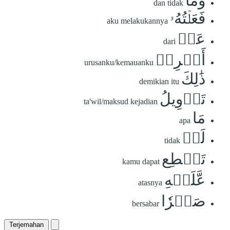
وَمَا
dan tidak
فَعَلۡتُهُۥ
aku melakukannya
عَنۡ
dari
أَمۡرِيۚ
urusanku/kemauanku
ذَٰلِكَ
demikian itu
تَأۡوِيلُ
ta'wil/maksud kejadian
مَا
apa
لَمۡ
tidak
تَسۡطِع
kamu dapat
عَّلَيۡهِ
atasnya
صَبۡرٗا
bersabar
Terjemahan