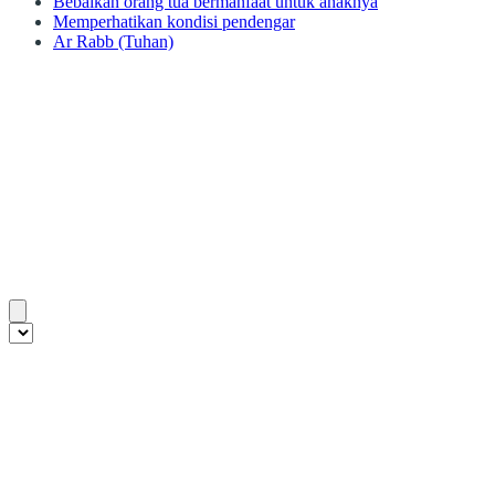
Bebaikan orang tua bermanfaat untuk anaknya
Memperhatikan kondisi pendengar
Ar Rabb (Tuhan)