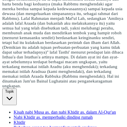
harta benda bagi keduanya (maka Rabbmu menghendaki agar
mereka berdua sampai kepada kedewasaannya) sampai kepada usia
dewasa (dan mengeluarkan simpanannya itu, sebagai rahmat dari
Rabbmu). Lafal Rahmatan menjadi Maf'ul Lah, sedangkan 'Amilnya
adalah lafal Araada (dan bukanlah aku melakukannya itu) yaitu
semua hal yang telah disebutkan tadi, yakni melubangi perahu,
membunuh anak muda dan mendirikan tembok yang hampir roboh
(menurut kemauanku sendiri) berdasarkan keinginanku sendiri,
tetapi hal itu kulakukan berdasarkan perintah dan ilham dari Allah.
(Demikian itu adalah tujuan perbuatan-perbuatan yang kamu tidak
dapat sabar terhadapnya)" lafal Tasthi' menurut pendapat lain dibaca
Isthaa'a dan Istathas'a artinya mampu. Di dalam ayat ini dan ayat-
ayat sebelumnya terdapat berbagai macam ungkapan, yaitu
terkadang memakai istilah Aradtu (aku menghendaki); terkadang
memakai istilah Aradnaa (kami menghendaki), dan terkadang
memakai istilah Araada Rabbuka (Rabbmu menghendaki). Hal ini
dinamakan Jam'un Bainal Lughataini atau penganekaragaman
ungkapan.
Topik
Kisah nabi Musa as. dan nabi Khidir as. dalam Al-Qur'an
Nabi Khidir as. memperbaiki dinding rumah
Khidir