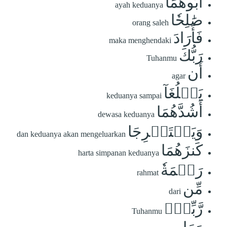
أَبُوهُمَا
ayah keduanya
صَٰلِحٗا
orang saleh
فَأَرَادَ
maka menghendaki
رَبُّكَ
Tuhanmu
أَن
agar
يَبۡلُغَآ
keduanya sampai
أَشُدَّهُمَا
dewasa keduanya
وَيَسۡتَخۡرِجَا
dan keduanya akan mengeluarkan
كَنزَهُمَا
harta simpanan keduanya
رَحۡمَةٗ
rahmat
مِّن
dari
رَّبِّكَۚ
Tuhanmu