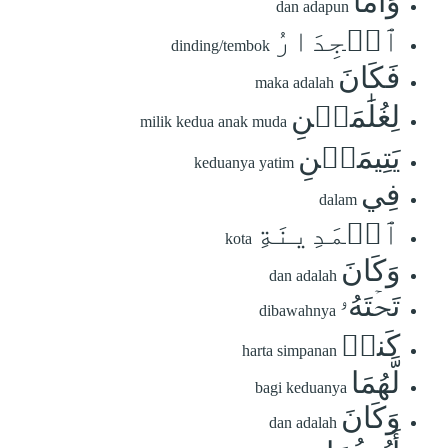
وَأَمَّا
dan adapun
ٱلۡجِدَارُ
dinding/tembok
فَكَانَ
maka adalah
لِغُلَٰمَيۡنِ
milik kedua anak muda
يَتِيمَيۡنِ
keduanya yatim
فِي
dalam
ٱلۡمَدِينَةِ
kota
وَكَانَ
dan adalah
تَحۡتَهُۥ
dibawahnya
كَنزٞ
harta simpanan
لَّهُمَا
bagi keduanya
وَكَانَ
dan adalah