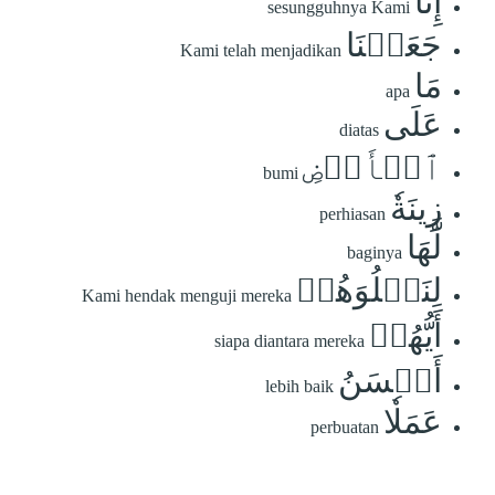
إِنَّا
sesungguhnya Kami
جَعَلۡنَا
Kami telah menjadikan
مَا
apa
عَلَى
diatas
ٱلۡأَرۡضِ
bumi
زِينَةٗ
perhiasan
لَّهَا
baginya
لِنَبۡلُوَهُمۡ
Kami hendak menguji mereka
أَيُّهُمۡ
siapa diantara mereka
أَحۡسَنُ
lebih baik
عَمَلٗا
perbuatan