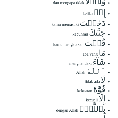
وَلَوۡلَآ
dan mengapa tidak
إِذۡ
ketika
دَخَلۡتَ
kamu memasuki
جَنَّتَكَ
kebunmu
قُلۡتَ
kamu mengatakan
مَا
apa yang
شَآءَ
menghendaki
ٱللَّهُ
Allah
لَا
tidak ada
قُوَّةَ
kekuatan
إِلَّا
kecuali
بِٱللَّهِۚ
dengan Allah