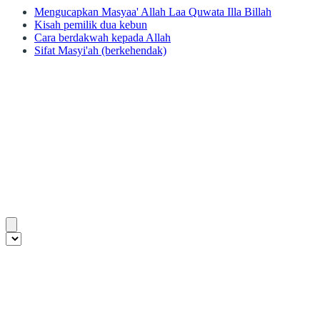
Mengucapkan Masyaa' Allah Laa Quwata Illa Billah
Kisah pemilik dua kebun
Cara berdakwah kepada Allah
Sifat Masyi'ah (berkehendak)