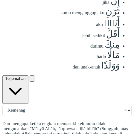
إِن
jika
تَرَنِ
kamu menganggap aku
أَنَا۠
aku
أَقَلَّ
lebih sedikit
مِنكَ
darimu
مَالٗا
harta
وَوَلَدٗا
dan anak-anak
Terjemahan
Dan mengapa ketika engkau memasuki kebunmu tidak
mengucapkan "Māsyā Allāh, lā quwwata illā billāh" (Sungguh, atas
kehendak Allah, semua ini terwujud, tidak ada kekuatan kecuali