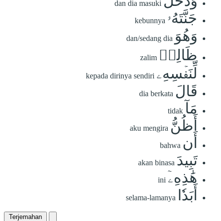
وَدَخَلَ
dan dia masuki
جَنَّتَهُۥ
kebunnya
وَهُوَ
dan/sedang dia
ظَالِمٞ
zalim
لِّنَفۡسِهِۦ
kepada dirinya sendiri
قَالَ
dia berkata
مَآ
tidak
أَظُنُّ
aku mengira
أَن
bahwa
تَبِيدَ
akan binasa
هَٰذِهِۦٓ
ini
أَبَدٗا
selama-lamanya
Terjemahan