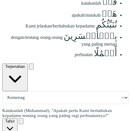
قُلۡ
katakanlah
هَلۡ
apakah/maukah
نُنَبِّئُكُم
Kami jelaskan/beritahukan kepadamu
بِٱلۡأَخۡسَرِينَ
dengan/tentang orang-orang
yang paling merugi
أَعۡمَٰلًا
perbuatan
Terjemahan
Katakanlah (Muhammad), "Apakah perlu Kami beritahukan
kepadamu tentang orang yang paling rugi perbuatannya?"
Tafsir