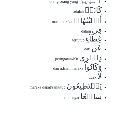
ٱلَّذِينَ
orang-orang yang
كَانَتۡ
adalah
أَعۡيُنُهُمۡ
mata mereka
فِي
dalam
غِطَآءٍ
tertutup
عَن
dari
ذِكۡرِي
peringatan-Ku
وَكَانُواْ
dan adalah mereka
لَا
tidak
يَسۡتَطِيعُونَ
mereka dapat/sanggup
سَمۡعًا
mendengar