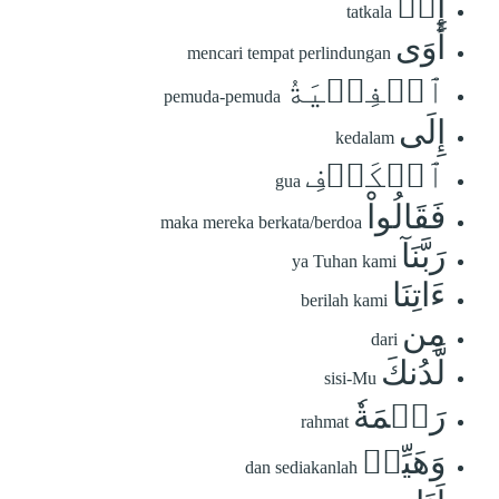
إِذۡ
tatkala
أَوَى
mencari tempat perlindungan
ٱلۡفِتۡيَةُ
pemuda-pemuda
إِلَى
kedalam
ٱلۡكَهۡفِ
gua
فَقَالُواْ
maka mereka berkata/berdoa
رَبَّنَآ
ya Tuhan kami
ءَاتِنَا
berilah kami
مِن
dari
لَّدُنكَ
sisi-Mu
رَحۡمَةٗ
rahmat
وَهَيِّئۡ
dan sediakanlah