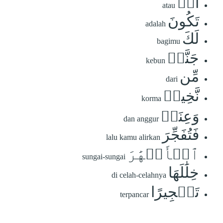
أَوۡ
atau
تَكُونَ
adalah
لَكَ
bagimu
جَنَّةٞ
kebun
مِّن
dari
نَّخِيلٖ
korma
وَعِنَبٖ
dan anggur
فَتُفَجِّرَ
lalu kamu alirkan
ٱلۡأَنۡهَٰرَ
sungai-sungai
خِلَٰلَهَا
di celah-celahnya
تَفۡجِيرًا
terpancar