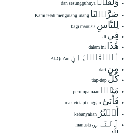
وَلَقَدۡ
dan sesungguhnya
صَرَّفۡنَا
Kami telah mengulang-ulang
لِلنَّاسِ
bagi manusia
فِي
di
هَٰذَا
dalam ini
ٱلۡقُرۡءَانِ
Al-Qur'an
مِن
dari
كُلِّ
tiap-tiap
مَثَلٖ
perumpamaan
فَأَبَىٰٓ
maka/tetapi enggan
أَكۡثَرُ
kebanyakan
ٱلنَّاسِ
manusia