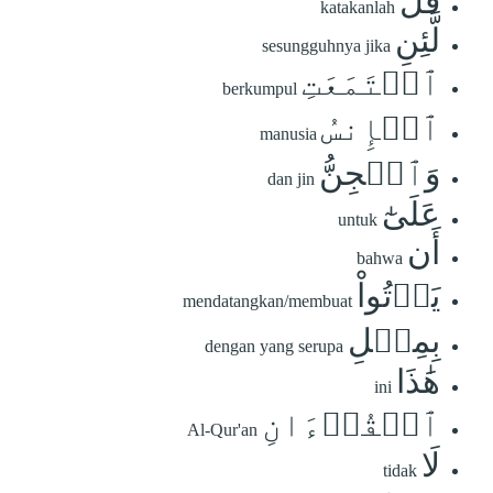
قُل
katakanlah
لَّئِنِ
sesungguhnya jika
ٱجۡتَمَعَتِ
berkumpul
ٱلۡإِنسُ
manusia
وَٱلۡجِنُّ
dan jin
عَلَىٰٓ
untuk
أَن
bahwa
يَأۡتُواْ
mendatangkan/membuat
بِمِثۡلِ
dengan yang serupa
هَٰذَا
ini
ٱلۡقُرۡءَانِ
Al-Qur'an
لَا
tidak