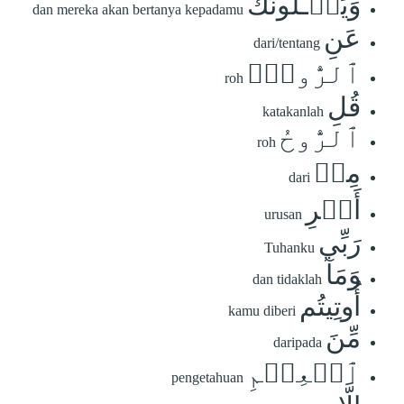
وَيَسۡـَٔلُونَكَ
dan mereka akan bertanya kepadamu
عَنِ
dari/tentang
ٱلرُّوحِۖ
roh
قُلِ
katakanlah
ٱلرُّوحُ
roh
مِنۡ
dari
أَمۡرِ
urusan
رَبِّي
Tuhanku
وَمَآ
dan tidaklah
أُوتِيتُم
kamu diberi
مِّنَ
daripada
ٱلۡعِلۡمِ
pengetahuan