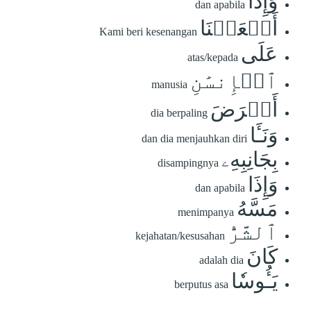
وَإِذَآ
dan apabila
أَنۡعَمۡنَا
Kami beri kesenangan
عَلَى
atas/kepada
ٱلۡإِنسَٰنِ
manusia
أَعۡرَضَ
dia berpaling
وَنَـَٔا
dan dia menjauhkan diri
بِجَانِبِهِۦ
disampingnya
وَإِذَا
dan apabila
مَسَّهُ
menimpanya
ٱلشَّرُّ
kejahatan/kesusahan
كَانَ
adalah dia
يَـُٔوسٗا
berputus asa