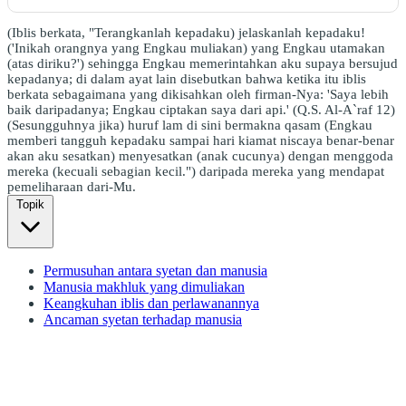
(Iblis berkata, "Terangkanlah kepadaku) jelaskanlah kepadaku!
('Inikah orangnya yang Engkau muliakan) yang Engkau utamakan
(atas diriku?') sehingga Engkau memerintahkan aku supaya bersujud
kepadanya; di dalam ayat lain disebutkan bahwa ketika itu iblis
berkata sebagaimana yang dikisahkan oleh firman-Nya: 'Saya lebih
baik daripadanya; Engkau ciptakan saya dari api.' (Q.S. Al-A`raf 12)
(Sesungguhnya jika) huruf lam di sini bermakna qasam (Engkau
memberi tangguh kepadaku sampai hari kiamat niscaya benar-benar
akan aku sesatkan) menyesatkan (anak cucunya) dengan menggoda
mereka (kecuali sebagian kecil.") daripada mereka yang mendapat
pemeliharaan dari-Mu.
Topik
Permusuhan antara syetan dan manusia
Manusia makhluk yang dimuliakan
Keangkuhan iblis dan perlawanannya
Ancaman syetan terhadap manusia