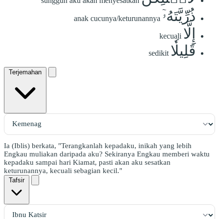
sungguh aku akan menyesatkan
ذُرِّيَّتَهُۥٓ
anak cucunya/keturunannya
إِلَّا
kecuali
قَلِيلٗا
sedikit
Terjemahan
Ia (Iblis) berkata, "Terangkanlah kepadaku, inikah yang lebih
Engkau muliakan daripada aku? Sekiranya Engkau memberi waktu
kepadaku sampai hari Kiamat, pasti akan aku sesatkan
keturunannya, kecuali sebagian kecil."
Tafsir