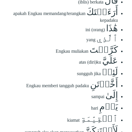
قَالَ
(iblis) berkata
أَرَءَيۡتَكَ
apakah Engkau memandang/terangkan
kepadaku
هَٰذَا
ini (orang)
ٱلَّذِي
yang
كَرَّمۡتَ
Engkau muliakan
عَلَيَّ
atas (diri)ku
لَئِنۡ
sungguh jika
أَخَّرۡتَنِ
Engkau memberi tangguh padaku
إِلَىٰ
sampai
يَوۡمِ
hari
ٱلۡقِيَٰمَةِ
kiamat
لَأَحۡتَنِكَنَّ