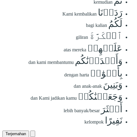
ثُمَّ
kemudian
رَدَدۡنَا
Kami kembalikan
لَكُمُ
bagi kalian
ٱلۡكَرَّةَ
giliran
عَلَيۡهِمۡ
atas mereka
وَأَمۡدَدۡنَٰكُم
dan kami membantumu
بِأَمۡوَٰلٖ
dengan harta
وَبَنِينَ
dan anak-anak
وَجَعَلۡنَٰكُمۡ
dan Kami jadikan kamu
أَكۡثَرَ
lebih banyak/besar
نَفِيرًا
kelompok
Terjemahan