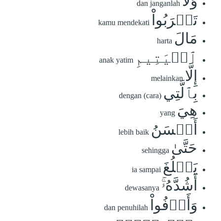
وَلَا
dan janganlah
تَقۡرَبُواْ
kamu mendekati
مَالَ
harta
ٱلۡيَتِيمِ
anak yatim
إِلَّا
melainkan
بِٱلَّتِي
dengan (cara)
هِيَ
yang
أَحۡسَنُ
lebih baik
حَتَّىٰ
sehingga
يَبۡلُغَ
ia sampai
أَشُدَّهُۥۚ
dewasanya
وَأَوۡفُواْ
dan penuhilah