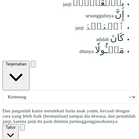
بِٱلۡعَهۡدِۖ
janji
إِنَّ
sesungguhnya
ٱلۡعَهۡدَ
janji
كَانَ
adalah
مَسۡـُٔولٗا
ditanya
Terjemahan
Dan janganlah kamu mendekati harta anak yatim, kecuali dengan
cara yang lebih baik (bermanfaat) sampai dia dewasa, dan penuhilah
janji, karena janji itu pasti diminta pertanggungjawabannya.
Tafsir