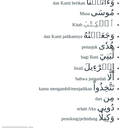
وَءَاتَيۡنَا
dan Kami berikan
مُوسَى
Musa
ٱلۡكِتَٰبَ
Kitab
وَجَعَلۡنَٰهُ
dan Kami jadikannya
هُدٗى
petunjuk
لِّبَنِيٓ
bagi Bani
إِسۡرَٰٓءِيلَ
Israil
أَلَّا
bahwa janganlah
تَتَّخِذُواْ
kamu mengambil/menjadikan
مِن
dari
دُونِي
selain Aku
وَكِيلٗا
penolong/pelindung