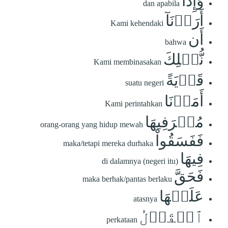
وَإِذَآ
dan apabila
أَرَدۡنَآ
Kami kehendaki
أَن
bahwa
نُّهۡلِكَ
Kami membinasakan
قَرۡيَةً
suatu negeri
أَمَرۡنَا
Kami perintahkan
مُتۡرَفِيهَا
orang-orang yang hidup mewah
فَفَسَقُواْ
maka/tetapi mereka durhaka
فِيهَا
di dalamnya (negeri itu)
فَحَقَّ
maka berhak/pantas berlaku
عَلَيۡهَا
atasnya
ٱلۡقَوۡلُ
perkataan