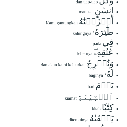
وَكُلَّ
dan tiap-tiap
إِنسَٰنٍ
manusia
أَلۡزَمۡنَٰهُ
Kami gantungkan
طَٰٓئِرَهُۥ
kalungnya
فِي
pada
عُنُقِهِۦۖ
lehernya
وَنُخۡرِجُ
dan akan kami keluarkan
لَهُۥ
baginya
يَوۡمَ
hari
ٱلۡقِيَٰمَةِ
kiamat
كِتَٰبٗا
kitab
يَلۡقَىٰهُ
ditemuinya