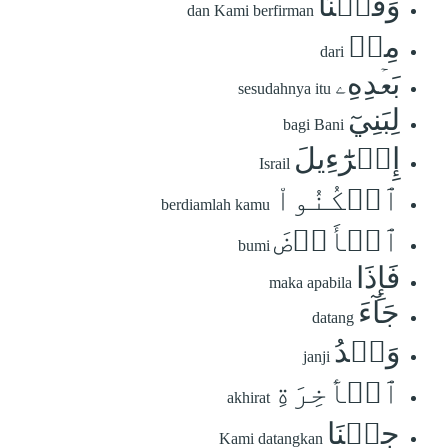
وَقُلۡنَا
dan Kami berfirman
مِنۢ
dari
بَعۡدِهِۦ
sesudahnya itu
لِبَنِيٓ
bagi Bani
إِسۡرَٰٓءِيلَ
Israil
ٱسۡكُنُواْ
berdiamlah kamu
ٱلۡأَرۡضَ
bumi
فَإِذَا
maka apabila
جَآءَ
datang
وَعۡدُ
janji
ٱلۡأٓخِرَةِ
akhirat
جِئۡنَا
Kami datangkan