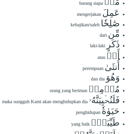
مَنۡ
barang siapa
عَمِلَ
mengerjakan
صَٰلِحٗا
kebajikan/saleh
مِّن
dari
ذَكَرٍ
laki-laki
أَوۡ
atau
أُنثَىٰ
perempuan
وَهُوَ
dan dia
مُؤۡمِنٞ
orang yang beriman
فَلَنُحۡيِيَنَّهُۥ
maka sungguh Kami akan menghidupkan dia
حَيَوٰةٗ
penghidupan
طَيِّبَةٗۖ
yang baik