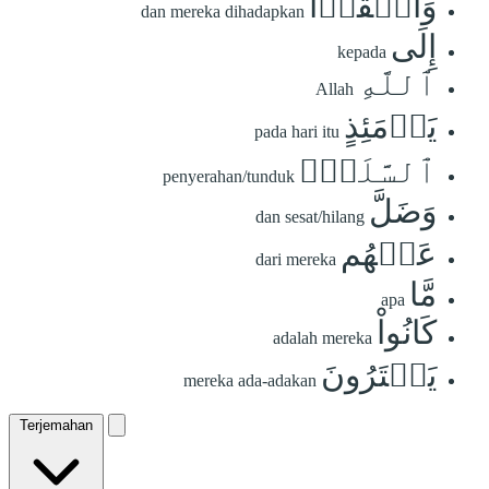
وَأَلۡقَوۡاْ
dan mereka dihadapkan
إِلَى
kepada
ٱللَّهِ
Allah
يَوۡمَئِذٍ
pada hari itu
ٱلسَّلَمَۖ
penyerahan/tunduk
وَضَلَّ
dan sesat/hilang
عَنۡهُم
dari mereka
مَّا
apa
كَانُواْ
adalah mereka
يَفۡتَرُونَ
mereka ada-adakan
Terjemahan