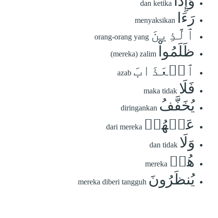
وَإِذَا
dan ketika
رَءَا
menyaksikan
ٱلَّذِينَ
orang-orang yang
ظَلَمُواْ
(mereka) zalim
ٱلۡعَذَابَ
azab
فَلَا
maka tidak
يُخَفَّفُ
diringankan
عَنۡهُمۡ
dari mereka
وَلَا
dan tidak
هُمۡ
mereka
يُنظَرُونَ
mereka diberi tangguh