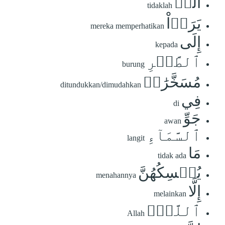
أَلَمۡ
tidaklah
يَرَوۡاْ
mereka memperhatikan
إِلَى
kepada
ٱلطَّيۡرِ
burung
مُسَخَّرَٰتٖ
ditundukkan/dimudahkan
فِي
di
جَوِّ
awan
ٱلسَّمَآءِ
langit
مَا
tidak ada
يُمۡسِكُهُنَّ
menahannya
إِلَّا
melainkan
ٱللَّهُۚ
Allah