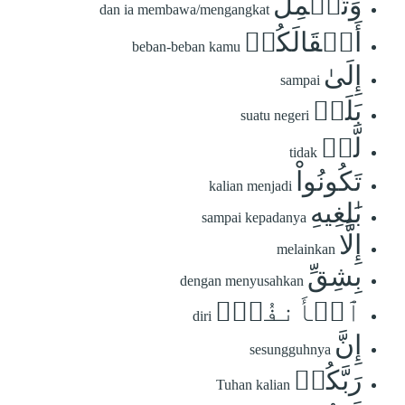
وَتَحۡمِلُ
dan ia membawa/mengangkat
أَثۡقَالَكُمۡ
beban-beban kamu
إِلَىٰ
sampai
بَلَدٖ
suatu negeri
لَّمۡ
tidak
تَكُونُواْ
kalian menjadi
بَٰلِغِيهِ
sampai kepadanya
إِلَّا
melainkan
بِشِقِّ
dengan menyusahkan
ٱلۡأَنفُسِۚ
diri
إِنَّ
sesungguhnya
رَبَّكُمۡ
Tuhan kalian