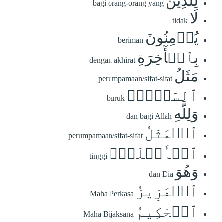
لِلَّذِينَ
bagi orang-orang yang
لَا
tidak
يُؤۡمِنُونَ
beriman
بِٱلۡأٓخِرَةِ
dengan akhirat
مَثَلُ
perumpamaan/sifat-sifat
ٱلسَّوۡءِۖ
buruk
وَلِلَّهِ
dan bagi Allah
ٱلۡمَثَلُ
perumpamaan/sifat-sifat
ٱلۡأَعۡلَىٰۚ
tinggi
وَهُوَ
dan Dia
ٱلۡعَزِيزُ
Maha Perkasa
ٱلۡحَكِيمُ
Maha Bijaksana