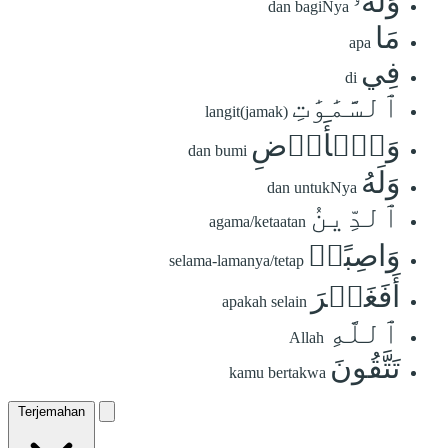
وَلَهُۥ
dan bagiNya
مَا
apa
فِي
di
ٱلسَّمَٰوَٰتِ
langit(jamak)
وَٱلۡأَرۡضِ
dan bumi
وَلَهُ
dan untukNya
ٱلدِّينُ
agama/ketaatan
وَاصِبًاۚ
selama-lamanya/tetap
أَفَغَيۡرَ
apakah selain
ٱللَّهِ
Allah
تَتَّقُونَ
kamu bertakwa
Terjemahan