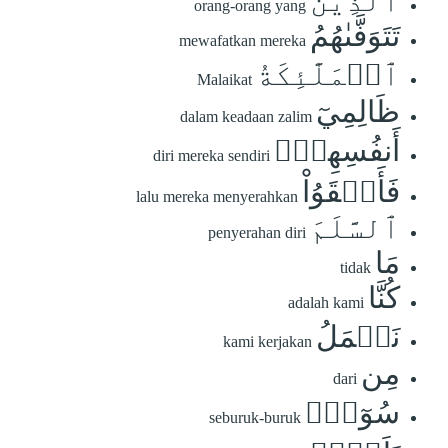
ٱلَّذِينَ
orang-orang yang
تَتَوَفَّىٰهُمُ
mewafatkan mereka
ٱلۡمَلَٰٓئِكَةُ
Malaikat
ظَالِمِيٓ
dalam keadaan zalim
أَنفُسِهِمۡۖ
diri mereka sendiri
فَأَلۡقَوُاْ
lalu mereka menyerahkan
ٱلسَّلَمَ
penyerahan diri
مَا
tidak
كُنَّا
adalah kami
نَعۡمَلُ
kami kerjakan
مِن
dari
سُوٓءِۚ
seburuk-buruk