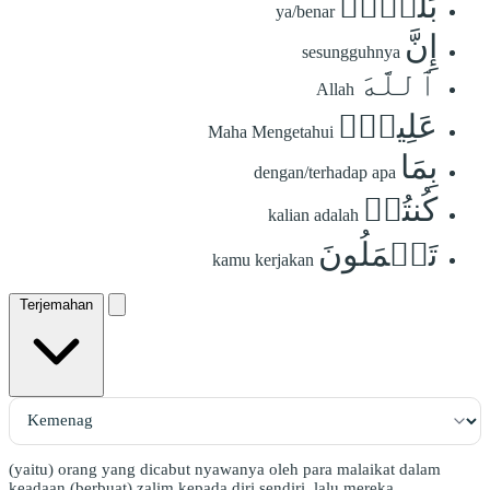
بَلَىٰٓۚ
ya/benar
إِنَّ
sesungguhnya
ٱللَّهَ
Allah
عَلِيمُۢ
Maha Mengetahui
بِمَا
dengan/terhadap apa
كُنتُمۡ
kalian adalah
تَعۡمَلُونَ
kamu kerjakan
Terjemahan
(yaitu) orang yang dicabut nyawanya oleh para malaikat dalam
keadaan (berbuat) zalim kepada diri sendiri, lalu mereka