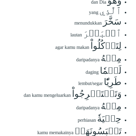
وَهُوَ
dan Dia
ٱلَّذِي
yang
سَخَّرَ
menundukkan
ٱلۡبَحۡرَ
lautan
لِتَأۡكُلُواْ
agar kamu makan
مِنۡهُ
daripadanya
لَحۡمٗا
daging
طَرِيّٗا
lembut/segar
وَتَسۡتَخۡرِجُواْ
dan kamu mengeluarkan
مِنۡهُ
daripadanya
حِلۡيَةٗ
perhiasan
تَلۡبَسُونَهَاۖ
kamu memakainya