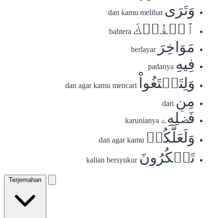
وَتَرَى
dan kamu melihat
ٱلۡفُلۡكَ
bahtera
مَوَاخِرَ
berlayar
فِيهِ
padanya
وَلِتَبۡتَغُواْ
dan agar kamu mencari
مِن
dari
فَضۡلِهِۦ
karunianya
وَلَعَلَّكُمۡ
dan agar kamu
تَشۡكُرُونَ
kalian bersyukur
Terjemahan