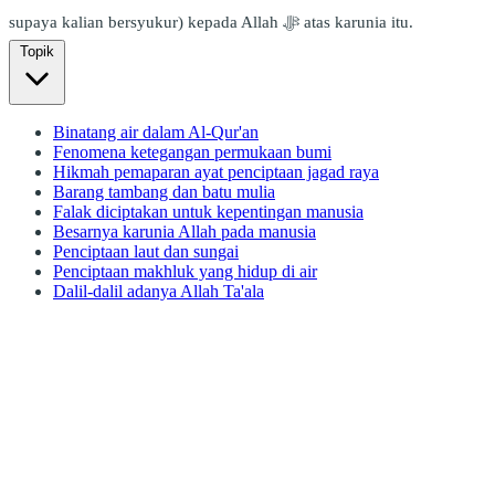
supaya kalian bersyukur) kepada Allah ﷻ atas karunia itu.
Topik
Binatang air dalam Al-Qur'an
Fenomena ketegangan permukaan bumi
Hikmah pemaparan ayat penciptaan jagad raya
Barang tambang dan batu mulia
Falak diciptakan untuk kepentingan manusia
Besarnya karunia Allah pada manusia
Penciptaan laut dan sungai
Penciptaan makhluk yang hidup di air
Dalil-dalil adanya Allah Ta'ala