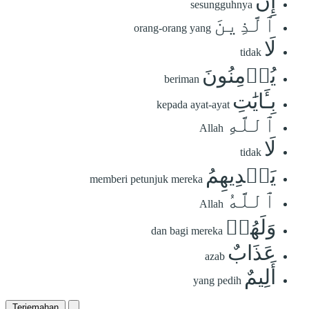
إِنَّ
sesungguhnya
ٱلَّذِينَ
orang-orang yang
لَا
tidak
يُؤۡمِنُونَ
beriman
بِـَٔايَٰتِ
kepada ayat-ayat
ٱللَّهِ
Allah
لَا
tidak
يَهۡدِيهِمُ
memberi petunjuk mereka
ٱللَّهُ
Allah
وَلَهُمۡ
dan bagi mereka
عَذَابٌ
azab
أَلِيمٌ
yang pedih
Terjemahan