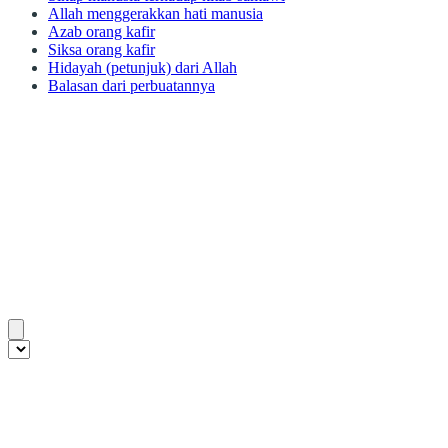
Allah menggerakkan hati manusia
Azab orang kafir
Siksa orang kafir
Hidayah (petunjuk) dari Allah
Balasan dari perbuatannya