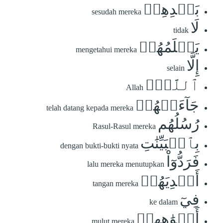
بَعۡدِهِمۡ
sesudah mereka
لَا
tidak
يَعۡلَمُهُمۡ
mengetahui mereka
إِلَّا
selain
ٱللَّهُۚ
Allah
جَآءَتۡهُمۡ
telah datang kepada mereka
رُسُلُهُم
Rasul-Rasul mereka
بِٱلۡبَيِّنَٰتِ
dengan bukti-bukti nyata
فَرَدُّوٓاْ
lalu mereka menutupkan
أَيۡدِيَهُمۡ
tangan mereka
فِيٓ
ke dalam
أَفۡوَٰهِهِمۡ
mulut mereka