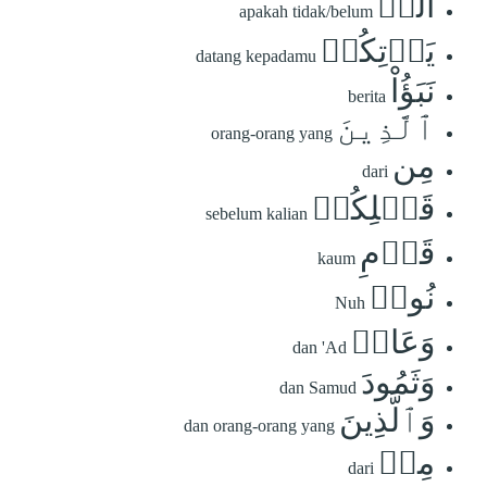
أَلَمۡ
apakah tidak/belum
يَأۡتِكُمۡ
datang kepadamu
نَبَؤُاْ
berita
ٱلَّذِينَ
orang-orang yang
مِن
dari
قَبۡلِكُمۡ
sebelum kalian
قَوۡمِ
kaum
نُوحٖ
Nuh
وَعَادٖ
dan 'Ad
وَثَمُودَ
dan Samud
وَٱلَّذِينَ
dan orang-orang yang
مِنۢ
dari