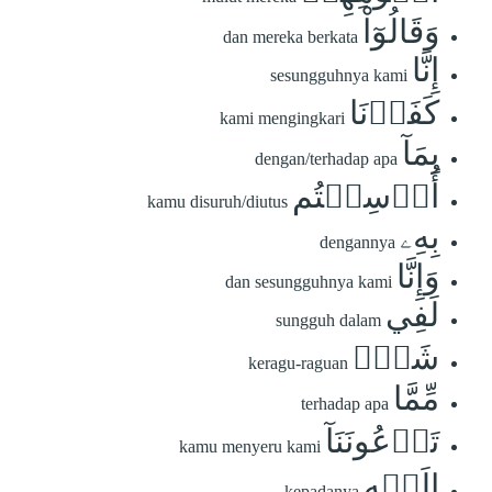
وَقَالُوٓاْ
dan mereka berkata
إِنَّا
sesungguhnya kami
كَفَرۡنَا
kami mengingkari
بِمَآ
dengan/terhadap apa
أُرۡسِلۡتُم
kamu disuruh/diutus
بِهِۦ
dengannya
وَإِنَّا
dan sesungguhnya kami
لَفِي
sungguh dalam
شَكّٖ
keragu-raguan
مِّمَّا
terhadap apa
تَدۡعُونَنَآ
kamu menyeru kami
إِلَيۡهِ
kepadanya