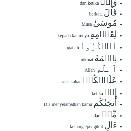
وَإِذۡ
dan ketika
قَالَ
berkata
مُوسَىٰ
Musa
لِقَوۡمِهِ
kepada kaumnya
ٱذۡكُرُواْ
ingatlah
نِعۡمَةَ
nikmat
ٱللَّهِ
Allah
عَلَيۡكُمۡ
atas kalian
إِذۡ
ketika
أَنجَىٰكُم
Dia menyelamatkan kamu
مِّنۡ
dari
ءَالِ
keluarga/pengikut