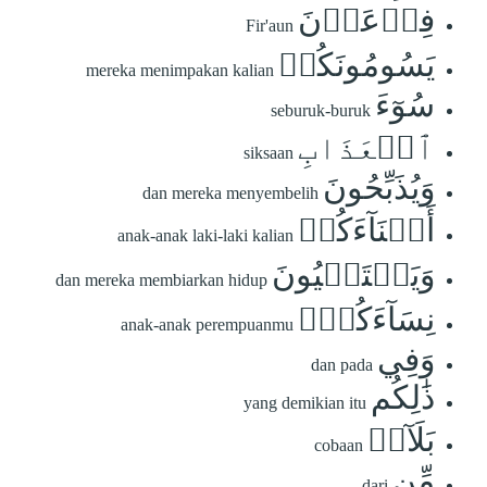
فِرۡعَوۡنَ
Fir'aun
يَسُومُونَكُمۡ
mereka menimpakan kalian
سُوٓءَ
seburuk-buruk
ٱلۡعَذَابِ
siksaan
وَيُذَبِّحُونَ
dan mereka menyembelih
أَبۡنَآءَكُمۡ
anak-anak laki-laki kalian
وَيَسۡتَحۡيُونَ
dan mereka membiarkan hidup
نِسَآءَكُمۡۚ
anak-anak perempuanmu
وَفِي
dan pada
ذَٰلِكُم
yang demikian itu
بَلَآءٞ
cobaan
مِّن
dari