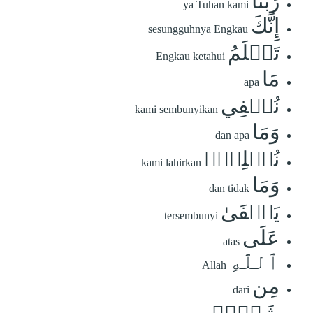
رَبَّنَآ
ya Tuhan kami
إِنَّكَ
sesungguhnya Engkau
تَعۡلَمُ
Engkau ketahui
مَا
apa
نُخۡفِي
kami sembunyikan
وَمَا
dan apa
نُعۡلِنُۗ
kami lahirkan
وَمَا
dan tidak
يَخۡفَىٰ
tersembunyi
عَلَى
atas
ٱللَّهِ
Allah
مِن
dari