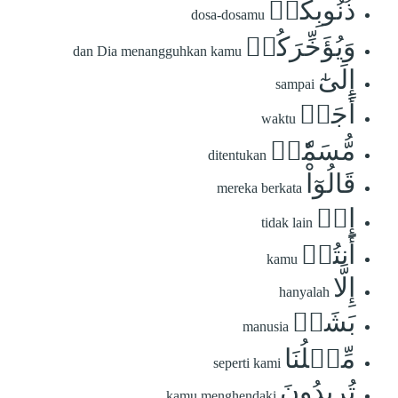
ذُنُوبِكُمۡ
dosa-dosamu
وَيُؤَخِّرَكُمۡ
dan Dia menangguhkan kamu
إِلَىٰٓ
sampai
أَجَلٖ
waktu
مُّسَمّٗىۚ
ditentukan
قَالُوٓاْ
mereka berkata
إِنۡ
tidak lain
أَنتُمۡ
kamu
إِلَّا
hanyalah
بَشَرٞ
manusia
مِّثۡلُنَا
seperti kami
تُرِيدُونَ
kamu menghendaki