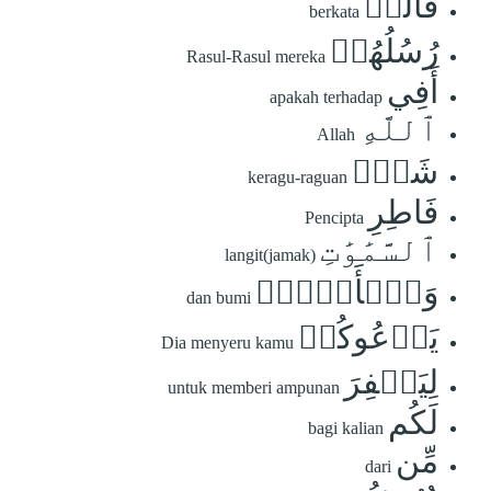
قَالَتۡ
berkata
رُسُلُهُمۡ
Rasul-Rasul mereka
أَفِي
apakah terhadap
ٱللَّهِ
Allah
شَكّٞ
keragu-raguan
فَاطِرِ
Pencipta
ٱلسَّمَٰوَٰتِ
langit(jamak)
وَٱلۡأَرۡضِۖ
dan bumi
يَدۡعُوكُمۡ
Dia menyeru kamu
لِيَغۡفِرَ
untuk memberi ampunan
لَكُم
bagi kalian
مِّن
dari