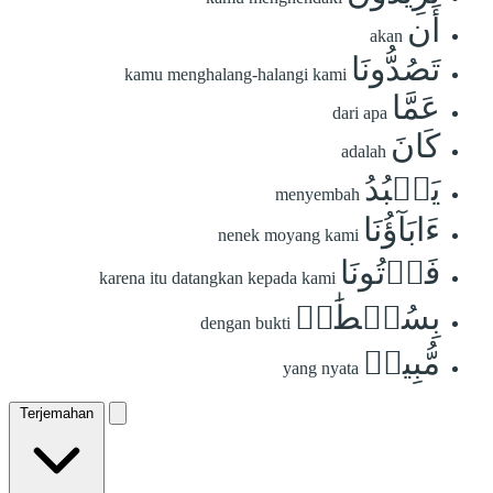
أَن
akan
تَصُدُّونَا
kamu menghalang-halangi kami
عَمَّا
dari apa
كَانَ
adalah
يَعۡبُدُ
menyembah
ءَابَآؤُنَا
nenek moyang kami
فَأۡتُونَا
karena itu datangkan kepada kami
بِسُلۡطَٰنٖ
dengan bukti
مُّبِينٖ
yang nyata
Terjemahan