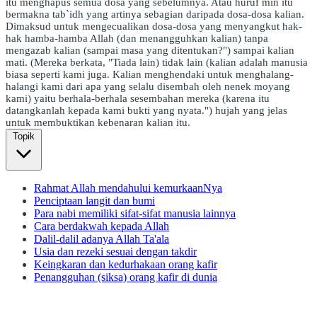
itu menghapus semua dosa yang sebelumnya. Atau huruf min itu
bermakna tab`idh yang artinya sebagian daripada dosa-dosa kalian.
Dimaksud untuk mengecualikan dosa-dosa yang menyangkut hak-
hak hamba-hamba Allah (dan menangguhkan kalian) tanpa
mengazab kalian (sampai masa yang ditentukan?") sampai kalian
mati. (Mereka berkata, "Tiada lain) tidak lain (kalian adalah manusia
biasa seperti kami juga. Kalian menghendaki untuk menghalang-
halangi kami dari apa yang selalu disembah oleh nenek moyang
kami) yaitu berhala-berhala sesembahan mereka (karena itu
datangkanlah kepada kami bukti yang nyata.") hujah yang jelas
untuk membuktikan kebenaran kalian itu.
Topik
Rahmat Allah mendahului kemurkaanNya
Penciptaan langit dan bumi
Para nabi memiliki sifat-sifat manusia lainnya
Cara berdakwah kepada Allah
Dalil-dalil adanya Allah Ta'ala
Usia dan rezeki sesuai dengan takdir
Keingkaran dan kedurhakaan orang kafir
Penangguhan (siksa) orang kafir di dunia