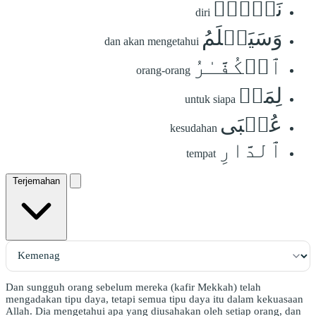
نَفۡسٖۗ
diri
وَسَيَعۡلَمُ
dan akan mengetahui
ٱلۡكُفَّـٰرُ
orang-orang
لِمَنۡ
untuk siapa
عُقۡبَى
kesudahan
ٱلدَّارِ
tempat
Terjemahan
Dan sungguh orang sebelum mereka (kafir Mekkah) telah
mengadakan tipu daya, tetapi semua tipu daya itu dalam kekuasaan
Allah. Dia mengetahui apa yang diusahakan oleh setiap orang, dan