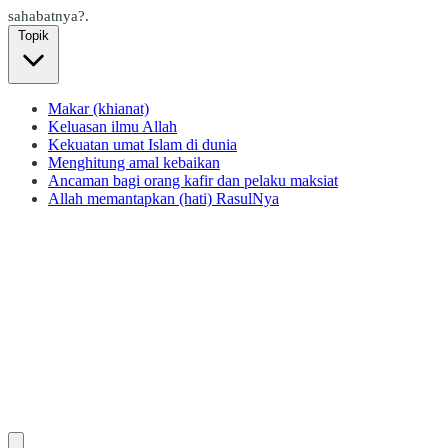
sahabatnya?.
Topik
Makar (khianat)
Keluasan ilmu Allah
Kekuatan umat Islam di dunia
Menghitung amal kebaikan
Ancaman bagi orang kafir dan pelaku maksiat
Allah memantapkan (hati) RasulNya