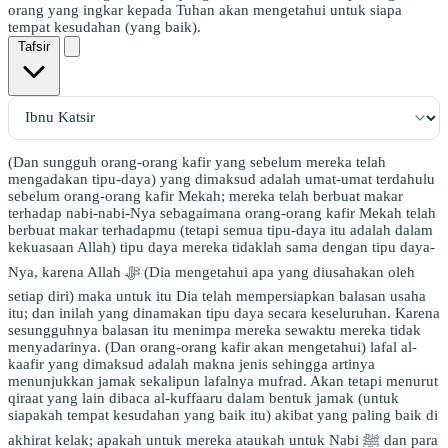
orang yang ingkar kepada Tuhan akan mengetahui untuk siapa
tempat kesudahan (yang baik).
Tafsir
(Dan sungguh orang-orang kafir yang sebelum mereka telah
mengadakan tipu-daya) yang dimaksud adalah umat-umat terdahulu
sebelum orang-orang kafir Mekah; mereka telah berbuat makar
terhadap nabi-nabi-Nya sebagaimana orang-orang kafir Mekah telah
berbuat makar terhadapmu (tetapi semua tipu-daya itu adalah dalam
kekuasaan Allah) tipu daya mereka tidaklah sama dengan tipu daya-
Nya, karena Allah ﷻ (Dia mengetahui apa yang diusahakan oleh
setiap diri) maka untuk itu Dia telah mempersiapkan balasan usaha
itu; dan inilah yang dinamakan tipu daya secara keseluruhan. Karena
sesungguhnya balasan itu menimpa mereka sewaktu mereka tidak
menyadarinya. (Dan orang-orang kafir akan mengetahui) lafal al-
kaafir yang dimaksud adalah makna jenis sehingga artinya
menunjukkan jamak sekalipun lafalnya mufrad. Akan tetapi menurut
qiraat yang lain dibaca al-kuffaaru dalam bentuk jamak (untuk
siapakah tempat kesudahan yang baik itu) akibat yang paling baik di
akhirat kelak; apakah untuk mereka ataukah untuk Nabi ﷺ dan para