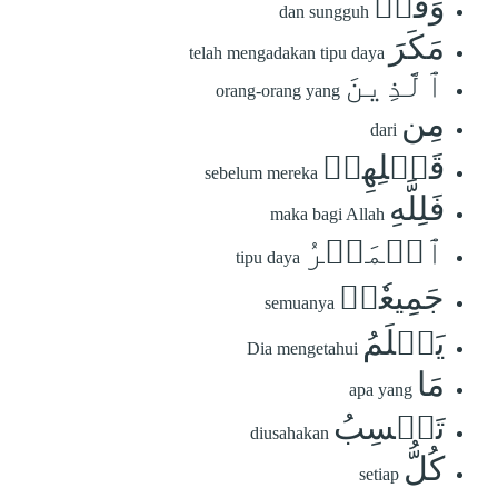
وَقَدۡ
dan sungguh
مَكَرَ
telah mengadakan tipu daya
ٱلَّذِينَ
orang-orang yang
مِن
dari
قَبۡلِهِمۡ
sebelum mereka
فَلِلَّهِ
maka bagi Allah
ٱلۡمَكۡرُ
tipu daya
جَمِيعٗاۖ
semuanya
يَعۡلَمُ
Dia mengetahui
مَا
apa yang
تَكۡسِبُ
diusahakan
كُلُّ
setiap