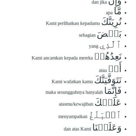
وَإِن
dan jika
مَّا
apa
نُرِيَنَّكَ
Kami perlihatkan kepadamu
بَعۡضَ
sebagian
ٱلَّذِي
yang
نَعِدُهُمۡ
Kami ancamkan kepada mereka
أَوۡ
atau
نَتَوَفَّيَنَّكَ
Kami wafatkan kamu
فَإِنَّمَا
maka sesungguhnya hanyalah
عَلَيۡكَ
atasmu/kewajiban
ٱلۡبَلَٰغُ
menyampaikan
وَعَلَيۡنَا
dan atas Kami