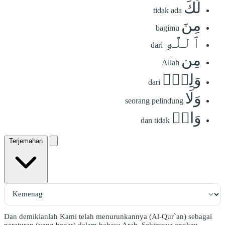
لَكَ
tidak ada
مِنَ
bagimu
ٱللَّهِ
dari
مِن
Allah
وَلِيّٖ
dari
وَلَا
seorang pelindung
وَاقٖ
dan tidak
Terjemahan
Dan demikianlah Kami telah menurunkannya (Al-Qur`an) sebagai
peraturan (yang benar) dalam bahasa Arab. Sekiranya engkau