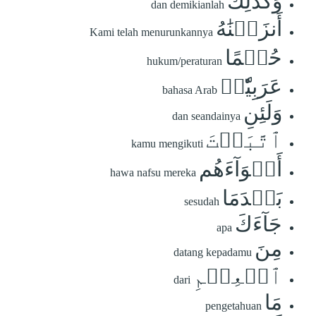
وَكَذَٰلِكَ
dan demikianlah
أَنزَلۡنَٰهُ
Kami telah menurunkannya
حُكۡمًا
hukum/peraturan
عَرَبِيّٗاۚ
bahasa Arab
وَلَئِنِ
dan seandainya
ٱتَّبَعۡتَ
kamu mengikuti
أَهۡوَآءَهُم
hawa nafsu mereka
بَعۡدَمَا
sesudah
جَآءَكَ
apa
مِنَ
datang kepadamu
ٱلۡعِلۡمِ
dari
مَا
pengetahuan